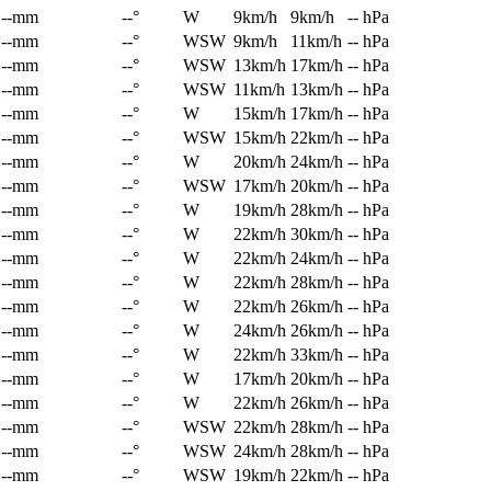
--mm
--°
W
9km/h
9km/h
-- hPa
--mm
--°
WSW
9km/h
11km/h
-- hPa
--mm
--°
WSW
13km/h
17km/h
-- hPa
--mm
--°
WSW
11km/h
13km/h
-- hPa
--mm
--°
W
15km/h
17km/h
-- hPa
--mm
--°
WSW
15km/h
22km/h
-- hPa
--mm
--°
W
20km/h
24km/h
-- hPa
--mm
--°
WSW
17km/h
20km/h
-- hPa
--mm
--°
W
19km/h
28km/h
-- hPa
--mm
--°
W
22km/h
30km/h
-- hPa
--mm
--°
W
22km/h
24km/h
-- hPa
--mm
--°
W
22km/h
28km/h
-- hPa
--mm
--°
W
22km/h
26km/h
-- hPa
--mm
--°
W
24km/h
26km/h
-- hPa
--mm
--°
W
22km/h
33km/h
-- hPa
--mm
--°
W
17km/h
20km/h
-- hPa
--mm
--°
W
22km/h
26km/h
-- hPa
--mm
--°
WSW
22km/h
28km/h
-- hPa
--mm
--°
WSW
24km/h
28km/h
-- hPa
--mm
--°
WSW
19km/h
22km/h
-- hPa