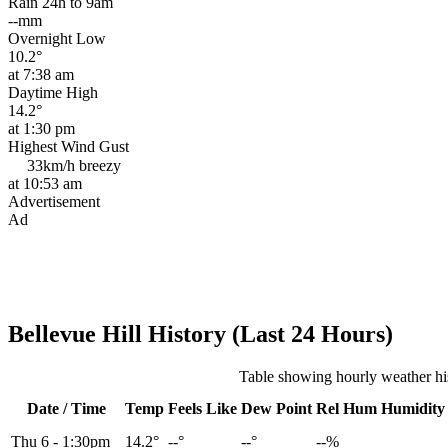
Rain 24h to 9am
--mm
Overnight Low
10.2°
at 7:38 am
Daytime High
14.2°
at 1:30 pm
Highest Wind Gust
33km/h
breezy
at 10:53 am
Advertisement
Ad
Bellevue Hill History (Last 24 Hours)
Table showing hourly weather his
Date / Time
Temp
Feels Like
Dew Point
Rel
Hum
Humidity
Thu 6
-
1:30pm
14.2°
--°
--°
--%