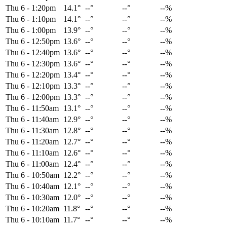
Thu 6
-
1:20pm
14.1°
--°
--°
--%
Thu 6
-
1:10pm
14.1°
--°
--°
--%
Thu 6
-
1:00pm
13.9°
--°
--°
--%
Thu 6
-
12:50pm
13.6°
--°
--°
--%
Thu 6
-
12:40pm
13.6°
--°
--°
--%
Thu 6
-
12:30pm
13.6°
--°
--°
--%
Thu 6
-
12:20pm
13.4°
--°
--°
--%
Thu 6
-
12:10pm
13.3°
--°
--°
--%
Thu 6
-
12:00pm
13.3°
--°
--°
--%
Thu 6
-
11:50am
13.1°
--°
--°
--%
Thu 6
-
11:40am
12.9°
--°
--°
--%
Thu 6
-
11:30am
12.8°
--°
--°
--%
Thu 6
-
11:20am
12.7°
--°
--°
--%
Thu 6
-
11:10am
12.6°
--°
--°
--%
Thu 6
-
11:00am
12.4°
--°
--°
--%
Thu 6
-
10:50am
12.2°
--°
--°
--%
Thu 6
-
10:40am
12.1°
--°
--°
--%
Thu 6
-
10:30am
12.0°
--°
--°
--%
Thu 6
-
10:20am
11.8°
--°
--°
--%
Thu 6
-
10:10am
11.7°
--°
--°
--%