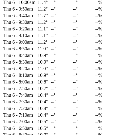
Thu 6
-
10:00am
11.4°
--°
--°
--%
Thu 6
-
9:50am
11.2°
--°
--°
--%
Thu 6
-
9:40am
11.7°
--°
--°
--%
Thu 6
-
9:30am
11.2°
--°
--°
--%
Thu 6
-
9:20am
11.1°
--°
--°
--%
Thu 6
-
9:10am
11.1°
--°
--°
--%
Thu 6
-
9:00am
11.2°
--°
--°
--%
Thu 6
-
8:50am
11.0°
--°
--°
--%
Thu 6
-
8:40am
10.9°
--°
--°
--%
Thu 6
-
8:30am
10.9°
--°
--°
--%
Thu 6
-
8:20am
11.0°
--°
--°
--%
Thu 6
-
8:10am
10.9°
--°
--°
--%
Thu 6
-
8:00am
10.8°
--°
--°
--%
Thu 6
-
7:50am
10.7°
--°
--°
--%
Thu 6
-
7:40am
10.4°
--°
--°
--%
Thu 6
-
7:30am
10.4°
--°
--°
--%
Thu 6
-
7:20am
10.4°
--°
--°
--%
Thu 6
-
7:10am
10.4°
--°
--°
--%
Thu 6
-
7:00am
10.5°
--°
--°
--%
Thu 6
-
6:50am
10.5°
--°
--°
--%
Thu 6
-
6:40am
10.7°
--°
--°
--%