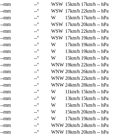
--mm
--°
WSW
15km/h
17km/h
-- hPa
--mm
--°
WSW
17km/h
22km/h
-- hPa
--mm
--°
W
15km/h
17km/h
-- hPa
--mm
--°
WSW
17km/h
20km/h
-- hPa
--mm
--°
WSW
17km/h
22km/h
-- hPa
--mm
--°
WSW
17km/h
19km/h
-- hPa
--mm
--°
W
17km/h
19km/h
-- hPa
--mm
--°
W
13km/h
19km/h
-- hPa
--mm
--°
W
15km/h
19km/h
-- hPa
--mm
--°
WNW
19km/h
22km/h
-- hPa
--mm
--°
WNW
20km/h
26km/h
-- hPa
--mm
--°
WNW
20km/h
22km/h
-- hPa
--mm
--°
WNW
24km/h
28km/h
-- hPa
--mm
--°
W
11km/h
15km/h
-- hPa
--mm
--°
W
13km/h
15km/h
-- hPa
--mm
--°
W
15km/h
17km/h
-- hPa
--mm
--°
W
15km/h
20km/h
-- hPa
--mm
--°
W
17km/h
19km/h
-- hPa
--mm
--°
WNW
20km/h
24km/h
-- hPa
--mm
--°
WNW
19km/h
20km/h
-- hPa