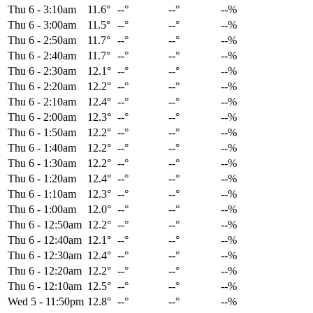
Thu 6
-
3:10am
11.6°
--°
--°
--%
Thu 6
-
3:00am
11.5°
--°
--°
--%
Thu 6
-
2:50am
11.7°
--°
--°
--%
Thu 6
-
2:40am
11.7°
--°
--°
--%
Thu 6
-
2:30am
12.1°
--°
--°
--%
Thu 6
-
2:20am
12.2°
--°
--°
--%
Thu 6
-
2:10am
12.4°
--°
--°
--%
Thu 6
-
2:00am
12.3°
--°
--°
--%
Thu 6
-
1:50am
12.2°
--°
--°
--%
Thu 6
-
1:40am
12.2°
--°
--°
--%
Thu 6
-
1:30am
12.2°
--°
--°
--%
Thu 6
-
1:20am
12.4°
--°
--°
--%
Thu 6
-
1:10am
12.3°
--°
--°
--%
Thu 6
-
1:00am
12.0°
--°
--°
--%
Thu 6
-
12:50am
12.2°
--°
--°
--%
Thu 6
-
12:40am
12.1°
--°
--°
--%
Thu 6
-
12:30am
12.4°
--°
--°
--%
Thu 6
-
12:20am
12.2°
--°
--°
--%
Thu 6
-
12:10am
12.5°
--°
--°
--%
Wed 5
-
11:50pm
12.8°
--°
--°
--%