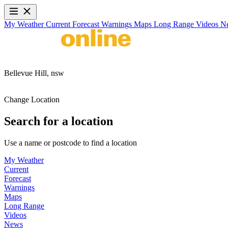
My Weather
Current
Forecast
Warnings
Maps
Long Range
Videos
N
Bellevue Hill,
nsw
Change Location
Search for a location
Use a name or postcode to find a location
My Weather
Current
Forecast
Warnings
Maps
Long Range
Videos
News