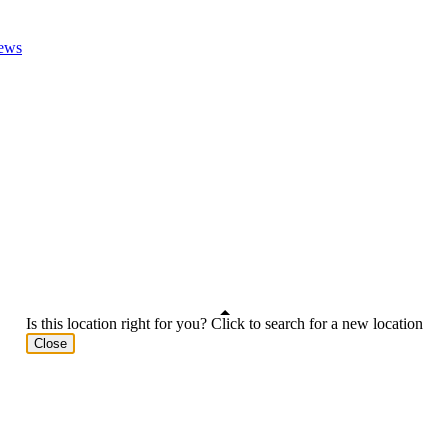
ews
Is this location right for you? Click to search for a new location
Close