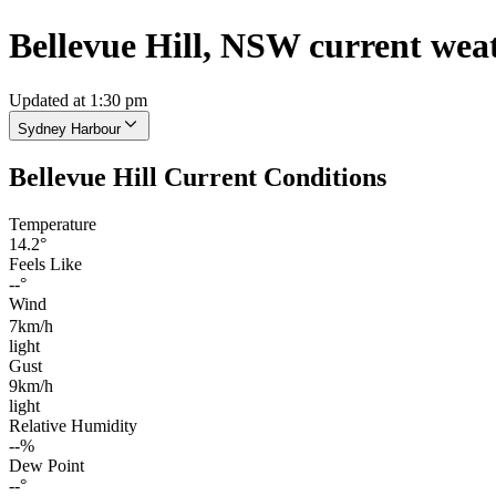
Bellevue Hill, NSW current wea
Updated at 1:30 pm
Sydney Harbour
Bellevue Hill Current Conditions
Temperature
14.2°
Feels Like
--°
Wind
7km/h
light
Gust
9km/h
light
Relative Humidity
--%
Dew Point
--°