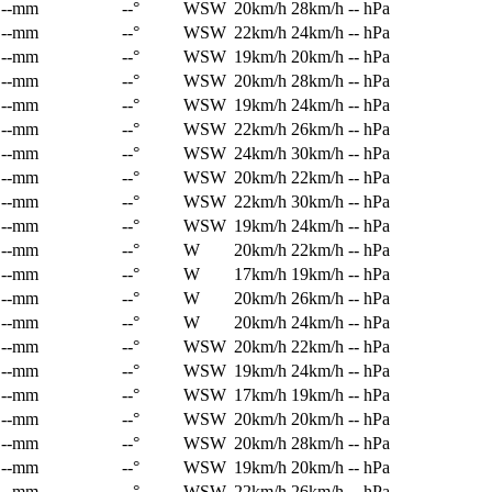
--mm
--°
WSW
20km/h
28km/h
-- hPa
--mm
--°
WSW
22km/h
24km/h
-- hPa
--mm
--°
WSW
19km/h
20km/h
-- hPa
--mm
--°
WSW
20km/h
28km/h
-- hPa
--mm
--°
WSW
19km/h
24km/h
-- hPa
--mm
--°
WSW
22km/h
26km/h
-- hPa
--mm
--°
WSW
24km/h
30km/h
-- hPa
--mm
--°
WSW
20km/h
22km/h
-- hPa
--mm
--°
WSW
22km/h
30km/h
-- hPa
--mm
--°
WSW
19km/h
24km/h
-- hPa
--mm
--°
W
20km/h
22km/h
-- hPa
--mm
--°
W
17km/h
19km/h
-- hPa
--mm
--°
W
20km/h
26km/h
-- hPa
--mm
--°
W
20km/h
24km/h
-- hPa
--mm
--°
WSW
20km/h
22km/h
-- hPa
--mm
--°
WSW
19km/h
24km/h
-- hPa
--mm
--°
WSW
17km/h
19km/h
-- hPa
--mm
--°
WSW
20km/h
20km/h
-- hPa
--mm
--°
WSW
20km/h
28km/h
-- hPa
--mm
--°
WSW
19km/h
20km/h
-- hPa
--mm
--°
WSW
22km/h
26km/h
-- hPa