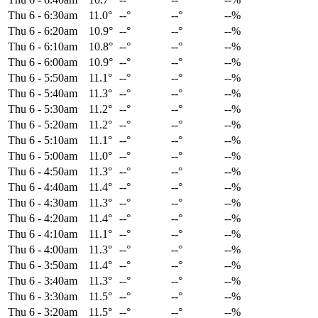
Thu 6
-
6:30am
11.0°
--°
--°
--%
Thu 6
-
6:20am
10.9°
--°
--°
--%
Thu 6
-
6:10am
10.8°
--°
--°
--%
Thu 6
-
6:00am
10.9°
--°
--°
--%
Thu 6
-
5:50am
11.1°
--°
--°
--%
Thu 6
-
5:40am
11.3°
--°
--°
--%
Thu 6
-
5:30am
11.2°
--°
--°
--%
Thu 6
-
5:20am
11.2°
--°
--°
--%
Thu 6
-
5:10am
11.1°
--°
--°
--%
Thu 6
-
5:00am
11.0°
--°
--°
--%
Thu 6
-
4:50am
11.3°
--°
--°
--%
Thu 6
-
4:40am
11.4°
--°
--°
--%
Thu 6
-
4:30am
11.3°
--°
--°
--%
Thu 6
-
4:20am
11.4°
--°
--°
--%
Thu 6
-
4:10am
11.1°
--°
--°
--%
Thu 6
-
4:00am
11.3°
--°
--°
--%
Thu 6
-
3:50am
11.4°
--°
--°
--%
Thu 6
-
3:40am
11.3°
--°
--°
--%
Thu 6
-
3:30am
11.5°
--°
--°
--%
Thu 6
-
3:20am
11.5°
--°
--°
--%