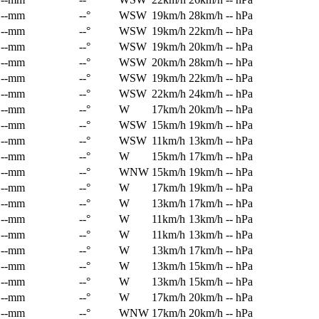
--mm
--°
WSW
19km/h
28km/h
-- hPa
--mm
--°
WSW
19km/h
22km/h
-- hPa
--mm
--°
WSW
19km/h
20km/h
-- hPa
--mm
--°
WSW
20km/h
28km/h
-- hPa
--mm
--°
WSW
19km/h
22km/h
-- hPa
--mm
--°
WSW
22km/h
24km/h
-- hPa
--mm
--°
W
17km/h
20km/h
-- hPa
--mm
--°
WSW
15km/h
19km/h
-- hPa
--mm
--°
WSW
11km/h
13km/h
-- hPa
--mm
--°
W
15km/h
17km/h
-- hPa
--mm
--°
WNW
15km/h
19km/h
-- hPa
--mm
--°
W
17km/h
19km/h
-- hPa
--mm
--°
W
13km/h
17km/h
-- hPa
--mm
--°
W
11km/h
13km/h
-- hPa
--mm
--°
W
11km/h
13km/h
-- hPa
--mm
--°
W
13km/h
17km/h
-- hPa
--mm
--°
W
13km/h
15km/h
-- hPa
--mm
--°
W
13km/h
15km/h
-- hPa
--mm
--°
W
17km/h
20km/h
-- hPa
--mm
--°
WNW
17km/h
20km/h
-- hPa