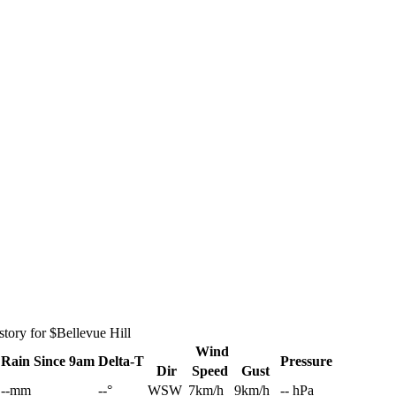
tory for $Bellevue Hill
Wind
Rain
Since 9am
Delta-T
Pressure
Dir
Speed
Gust
--mm
--°
WSW
7km/h
9km/h
-- hPa